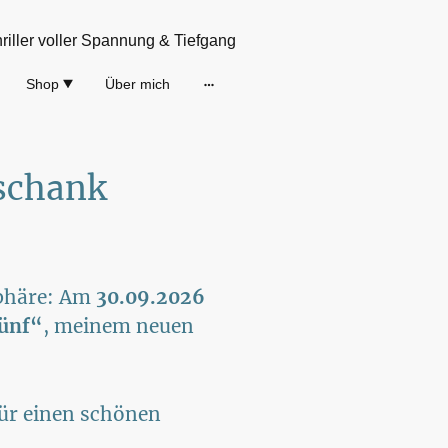
hriller voller Spannung & Tiefgang
Shop
Über mich
nschank
sphäre: Am
30.09.2026
ünf“
, meinem neuen
für einen schönen